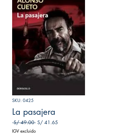
SKU: 0425
La pasajera
Precio
Precio de oferta
 S/ 49.00 
S/ 41.65
IGV excluido