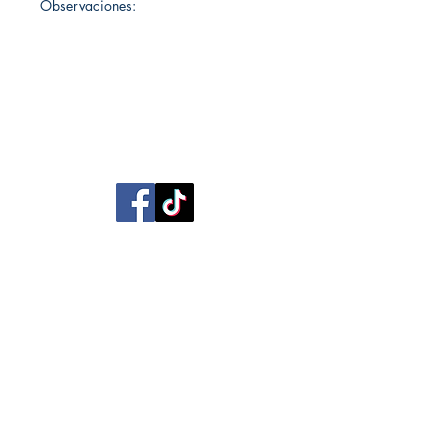
Observaciones:
Librería Editorial Trilobites
San Agustín 201,
Arequipa, Perú
950788918
libreriaeditorialtrilobites@gmail.com