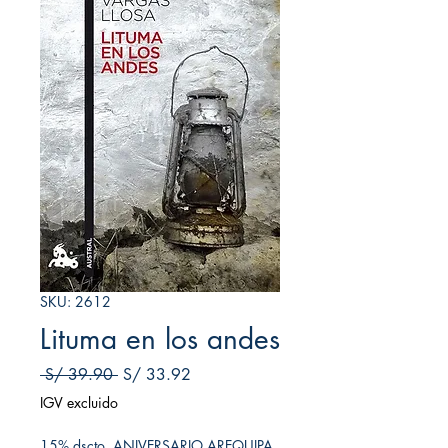
SKU: 2612
Lituma en los andes
Precio
Precio de oferta
 S/ 39.90 
S/ 33.92
IGV excluido
15% dscto. ANIVERSARIO AREQUIPA