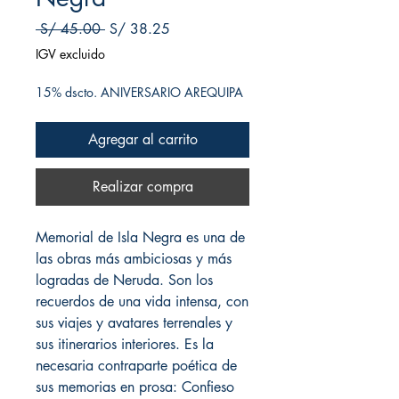
Precio
Precio de oferta
 S/ 45.00 
S/ 38.25
IGV excluido
15% dscto. ANIVERSARIO AREQUIPA
Agregar al carrito
Realizar compra
Memorial de Isla Negra es una de
las obras más ambiciosas y más
logradas de Neruda. Son los
recuerdos de una vida intensa, con
sus viajes y avatares terrenales y
sus itinerarios interiores. Es la
necesaria contraparte poética de
sus memorias en prosa: Confieso