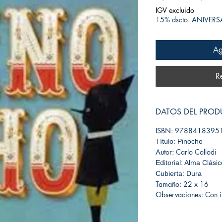
IGV excluido
15% dscto. ANIVER
Ag
R
DATOS DEL PRO
ISBN: 9788418395
Título: Pinocho
Autor: Carlo Collodi
Editorial: Alma Clási
Cubierta: Dura
Tamaño: 22 x 16
Observaciones: Con il