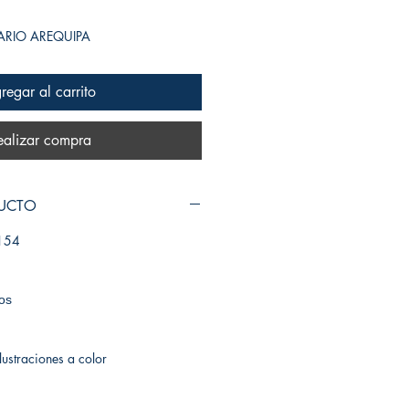
SARIO AREQUIPA
regar al carrito
ealizar compra
DUCTO
154
cos
ustraciones a color