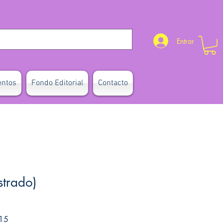
Entrar
entos
Fondo Editorial
Contacto
strado)
Precio de oferta
15