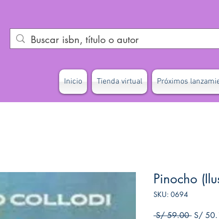
Inicio
Tienda virtual
Próximos lanzami
Pinocho (Ilu
SKU: 0694
Precio
 S/ 59.00 
S/ 50.