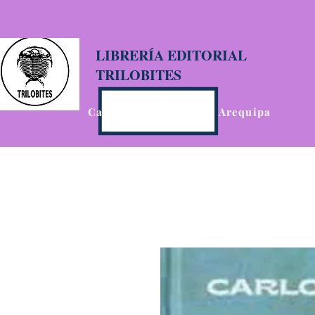
LIBRERÍA EDITORIAL
TRILOBITES
Calle San Agustín 201, Arequipa