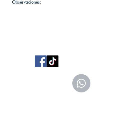
Observaciones:
Librería Editorial Trilobites
San Agustín 201,
Arequipa, Perú
950788918
libreriaeditorialtrilobites@gmail.com