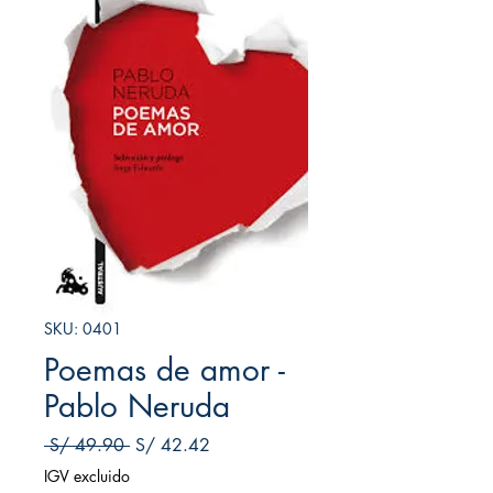
SKU: 0401
Poemas de amor -
Pablo Neruda
Precio
Precio de oferta
 S/ 49.90 
S/ 42.42
IGV excluido