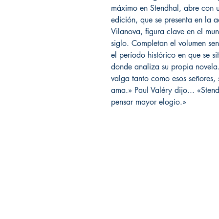
máximo en Stendhal, abre con un
edición, que se presenta en la
Vilanova, figura clave en el mun
siglo. Completan el volumen sen
el período histórico en que se s
donde analiza su propia novela
valga tanto como esos señores, 
ama.» Paul Valéry dijo... «Ste
pensar mayor elogio.»
Librería Editorial Trilobites
San Agustín 201,