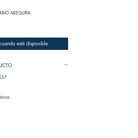
SARIO AREQUIPA
 cuando esté disponible
DUCTO
537
ásicos