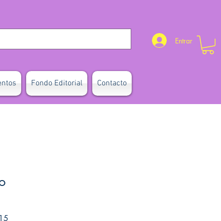
Entrar
entos
Fondo Editorial
Contacto
o
Precio de oferta
15