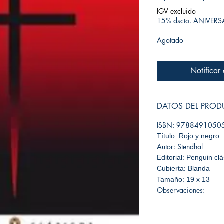
IGV excluido
15% dscto. ANIVER
Agotado
Notificar
DATOS DEL PRO
ISBN: 9788491050
Título: Rojo y negro
Autor: Stendhal
Editorial: Penguin cl
Cubierta: Blanda
Tamaño: 19 x 13
Observaciones: