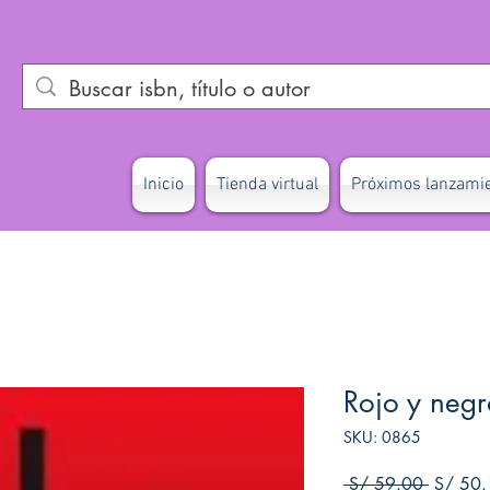
Inicio
Tienda virtual
Próximos lanzami
Rojo y negr
SKU: 0865
Precio
 S/ 59.00 
S/ 50.