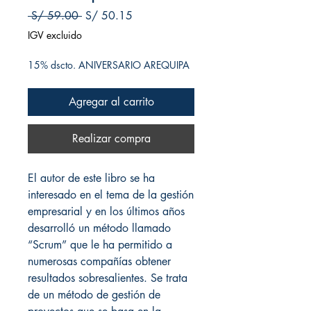
Precio
Precio de oferta
 S/ 59.00 
S/ 50.15
IGV excluido
15% dscto. ANIVERSARIO AREQUIPA
Agregar al carrito
Realizar compra
El autor de este libro se ha
interesado en el tema de la gestión
empresarial y en los últimos años
desarrolló un método llamado
“Scrum” que le ha permitido a
numerosas compañías obtener
resultados sobresalientes. Se trata
de un método de gestión de