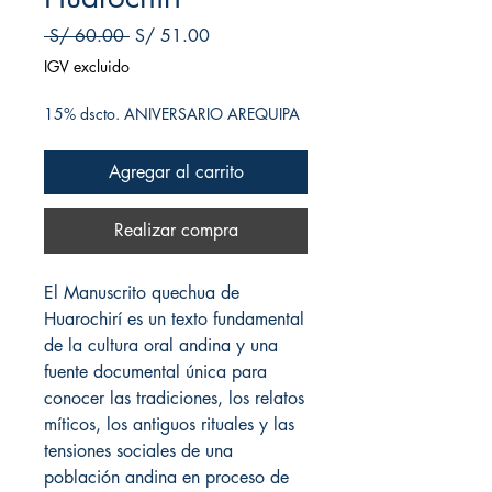
Precio
Precio de oferta
 S/ 60.00 
S/ 51.00
IGV excluido
15% dscto. ANIVERSARIO AREQUIPA
Agregar al carrito
Realizar compra
El Manuscrito quechua de
Huarochirí es un texto fundamental
de la cultura oral andina y una
fuente documental única para
conocer las tradiciones, los relatos
míticos, los antiguos rituales y las
tensiones sociales de una
población andina en proceso de