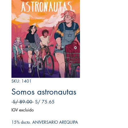
SKU: 1401
Somos astronautas
Precio
Precio de oferta
 S/ 89.00 
S/ 75.65
IGV excluido
15% dscto. ANIVERSARIO AREQUIPA