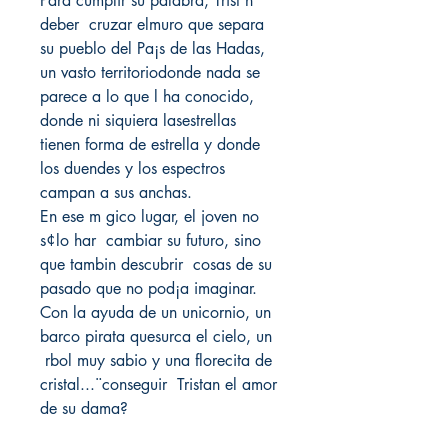
Para cumplir su palabra, Trist n
deber cruzar elmuro que separa
su pueblo del Pa¡s de las Hadas,
un vasto territoriodonde nada se
parece a lo que l ha conocido,
donde ni siquiera lasestrellas
tienen forma de estrella y donde
los duendes y los espectros
campan a sus anchas.
En ese m gico lugar, el joven no
s¢lo har cambiar su futuro, sino
que tambin descubrir cosas de su
pasado que no pod¡a imaginar.
Con la ayuda de un unicornio, un
barco pirata quesurca el cielo, un
rbol muy sabio y una florecita de
cristal...¨conseguir Tristan el amor
de su dama?