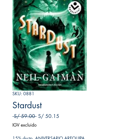
SKU: 0881
Stardust
Precio
Precio de oferta
 S/ 59.00 
S/ 50.15
IGV excluido
15% dscto. ANIVERSARIO AREQUIPA