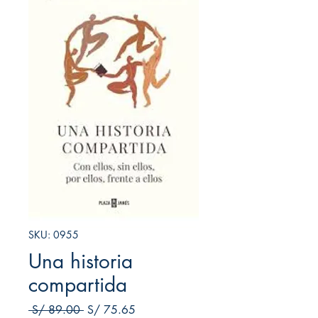
SKU: 0955
Una historia
compartida
Precio
Precio de oferta
 S/ 89.00 
S/ 75.65