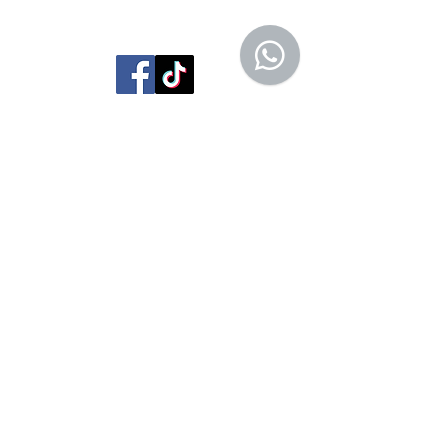
Librería Editorial Trilobites
San Agustín 201,
Arequipa, Perú
950788918
libreriaeditorialtrilobites@gmail.com
Ubicación en la
ciudad
Entérate tú primero