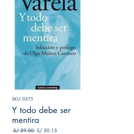
SKU: 0375
Y todo debe ser
mentira
Precio
Precio de oferta
 S/ 59.00 
S/ 50.15